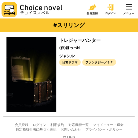
#スリリング
トレジャーハンター
(作)ほっぺN
ジャンル:
日常ドラマ
ファンタジー／ＳＦ
会員登録
ログイン
利用規約
対応機種一覧
マイメニュー・退会
特定商取引法に基づく表記
お問い合わせ
プライバシー・ポリシー
© UHS