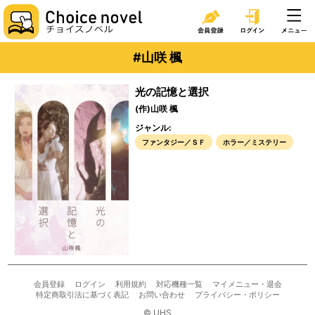
#山咲 楓
光の記憶と選択
(作)山咲 楓
ジャンル:
ファンタジー／ＳＦ
ホラー／ミステリー
会員登録
ログイン
利用規約
対応機種一覧
マイメニュー・退会
特定商取引法に基づく表記
お問い合わせ
プライバシー・ポリシー
© UHS