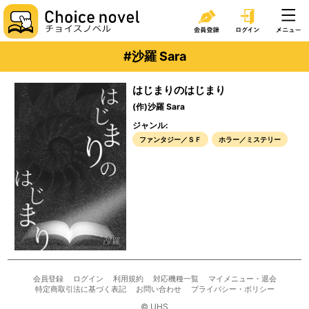
#沙羅 Sara
はじまりのはじまり
(作)沙羅 Sara
ジャンル:
ファンタジー／ＳＦ
ホラー／ミステリー
会員登録
ログイン
利用規約
対応機種一覧
マイメニュー・退会
特定商取引法に基づく表記
お問い合わせ
プライバシー・ポリシー
© UHS