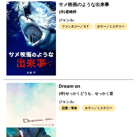
サメ映画のような出来事
(作)星崎梓
ジャンル:
ファンタジー／ＳＦ
ホラー／ミステリー
Dream on
(作)せっかくどうも、せっかく堂
ジャンル:
恋愛／青春
ホラー／ミステリー