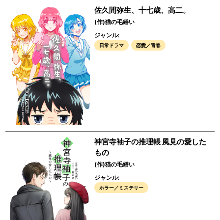
佐久間弥生、十七歳、高二。
(作)猫の毛繕い
ジャンル:
日常ドラマ
恋愛／青春
神宮寺袖子の推理帳 風見の愛した
もの
(作)猫の毛繕い
ジャンル:
ホラー／ミステリー