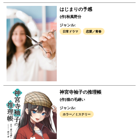
はじまりの予感
(作)秋風野分
ジャンル:
日常ドラマ
恋愛／青春
神宮寺袖子の推理帳
(作)猫の毛繕い
ジャンル:
ホラー／ミステリー