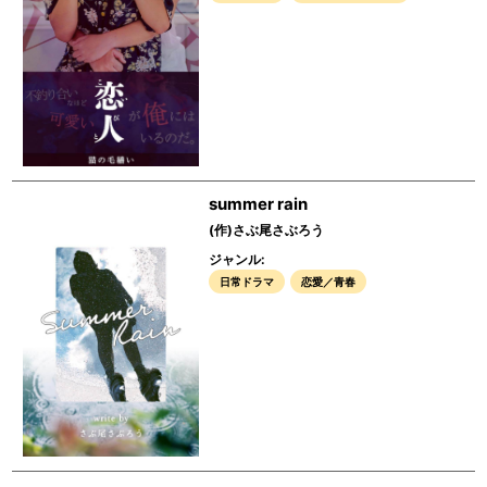
summer rain
(作)さぶ尾さぶろう
ジャンル:
日常ドラマ
恋愛／青春