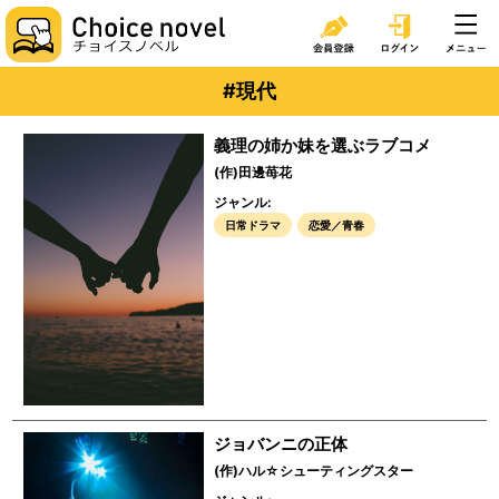
#現代
義理の姉か妹を選ぶラブコメ
(作)田邊苺花
ジャンル:
日常ドラマ
恋愛／青春
ジョバンニの正体
(作)ハル☆シューティングスター