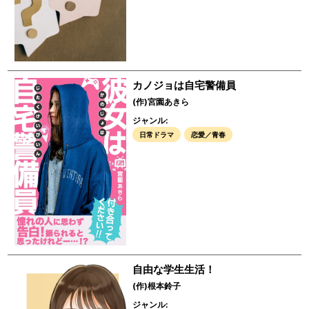
カノジョは自宅警備員
(作)宮園あきら
ジャンル:
日常ドラマ
恋愛／青春
自由な学生生活！
(作)根本鈴子
ジャンル: