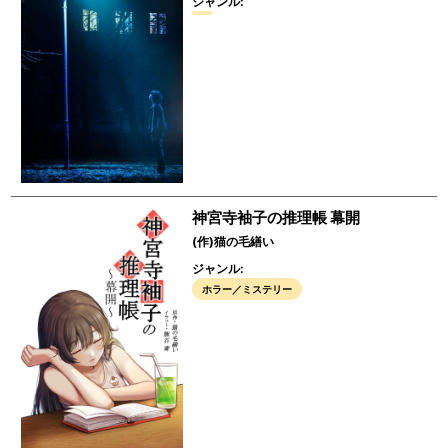
ジャンル:
神宮寺袖子の推理帳 幕開
(作)猫の毛繕い
ジャンル:
ホラー／ミステリー