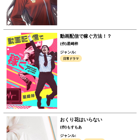
動画配信で稼ぐ方法！？
(作)星崎梓
ジャンル:
日常ドラマ
おくり花はいらない
(作)もすもあ
ジャンル: