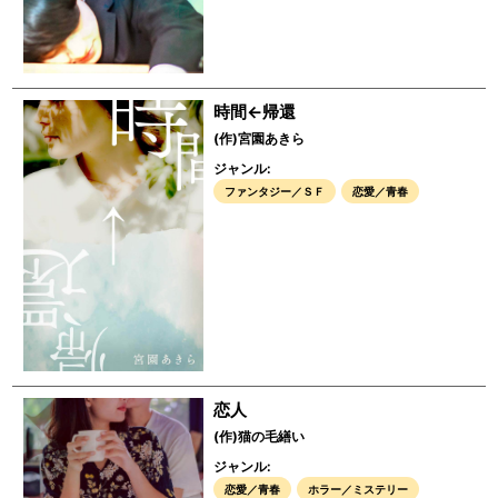
時間←帰還
(作)宮園あきら
ジャンル:
ファンタジー／ＳＦ
恋愛／青春
恋人
(作)猫の毛繕い
ジャンル:
恋愛／青春
ホラー／ミステリー