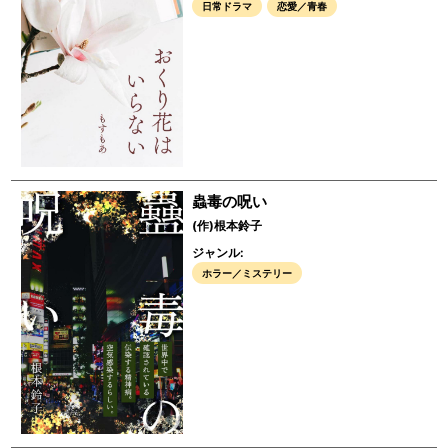
日常ドラマ
恋愛／青春
蟲毒の呪い
(作)根本鈴子
ジャンル:
ホラー／ミステリー