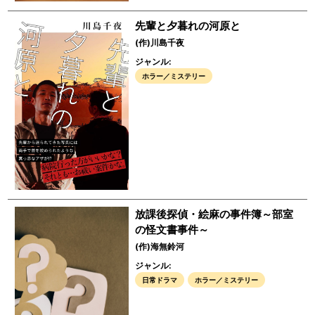
先輩と夕暮れの河原と
(作)川島千夜
ジャンル:
ホラー／ミステリー
放課後探偵・絵麻の事件簿～部室
の怪文書事件～
(作)海無鈴河
ジャンル:
日常ドラマ
ホラー／ミステリー