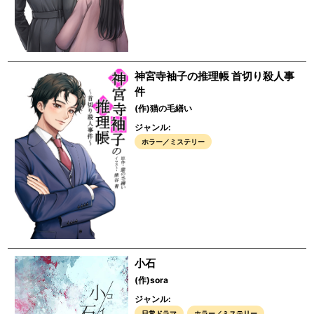
神宮寺袖子の推理帳 首切り殺人事
件
(作)猫の毛繕い
ジャンル:
ホラー／ミステリー
小石
(作)sora
ジャンル:
日常ドラマ
ホラー／ミステリー