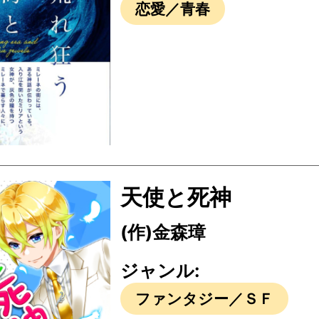
恋愛／青春
天使と死神
(作)金森璋
ジャンル:
ファンタジー／ＳＦ