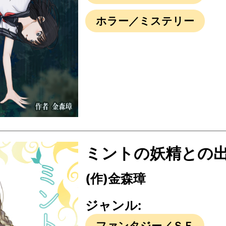
ホラー／ミステリー
ミントの妖精との
(作)金森璋
ジャンル:
ファンタジー／ＳＦ