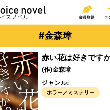
#金森璋
赤い花は好きです
(作)金森璋
ジャンル:
ホラー／ミステリー