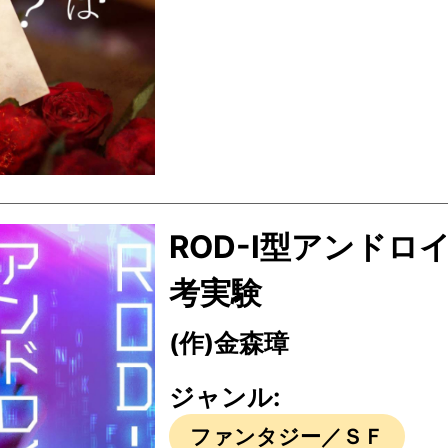
ROD-I型アンドロ
考実験
(作)金森璋
ジャンル:
ファンタジー／ＳＦ