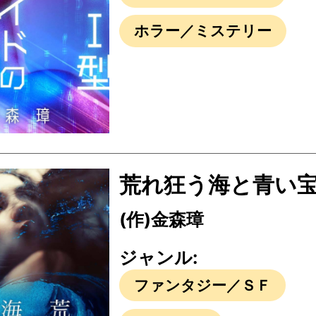
ホラー／ミステリー
荒れ狂う海と青い
(作)金森璋
ジャンル:
ファンタジー／ＳＦ