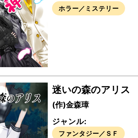
ホラー／ミステリー
迷いの森のアリス
(作)金森璋
ジャンル:
ファンタジー／ＳＦ