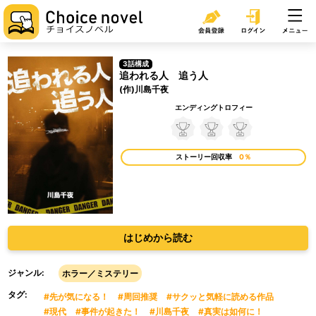
3話構成
追われる人 追う人
(作)川島千夜
エンディングトロフィー
ストーリー回収率
0％
はじめから読む
ジャンル:
ホラー／ミステリー
タグ:
#先が気になる！
#周回推奨
#サクッと気軽に読める作品
#現代
#事件が起きた！
#川島千夜
#真実は如何に！