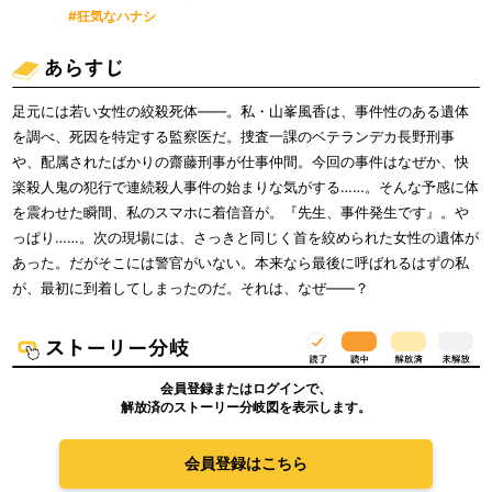
#狂気なハナシ
足元には若い女性の絞殺死体――。私・山峯風香は、事件性のある遺体
を調べ、死因を特定する監察医だ。捜査一課のベテランデカ長野刑事
や、配属されたばかりの齋藤刑事が仕事仲間。今回の事件はなぜか、快
楽殺人鬼の犯行で連続殺人事件の始まりな気がする……。そんな予感に体
を震わせた瞬間、私のスマホに着信音が。『先生、事件発生です』。や
っぱり……。次の現場には、さっきと同じく首を絞められた女性の遺体が
あった。だがそこには警官がいない。本来なら最後に呼ばれるはずの私
が、最初に到着してしまったのだ。それは、なぜ――？
会員登録またはログインで、
解放済のストーリー分岐図を表示します。
会員登録はこちら