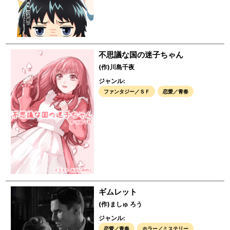
不思議な国の迷子ちゃん
(作)川島千夜
ジャンル:
ファンタジー／ＳＦ
恋愛／青春
ギムレット
(作)ましゅ ろう
ジャンル:
恋愛／青春
ホラー／ミステリー