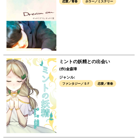
恋愛／青春
ホラー／ミステリー
ミントの妖精との出会い
(作)金森璋
ジャンル:
ファンタジー／ＳＦ
恋愛／青春