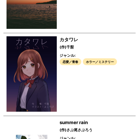
カタワレ
(作)千梨
ジャンル:
恋愛／青春
ホラー／ミステリー
summer rain
(作)さぶ尾さぶろう
ジャンル: