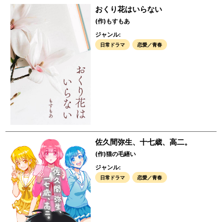
おくり花はいらない
(作)もすもあ
ジャンル:
日常ドラマ
恋愛／青春
佐久間弥生、十七歳、高二。
(作)猫の毛繕い
ジャンル:
日常ドラマ
恋愛／青春