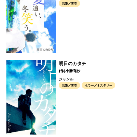
恋愛／青春
明日のカタチ
(作)小勝有紗
ジャンル:
恋愛／青春
ホラー／ミステリー