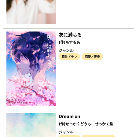
灰に満ちる
(作)もすもあ
ジャンル:
日常ドラマ
恋愛／青春
Dream on
(作)せっかくどうも、せっかく堂
ジャンル: