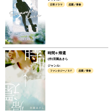
日常ドラマ
恋愛／青春
時間←帰還
(作)宮園あきら
ジャンル:
ファンタジー／ＳＦ
恋愛／青春