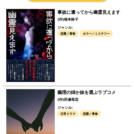
事故に遭ってから幽霊見えます
(作)根本鈴子
ジャンル:
恋愛／青春
ホラー／ミステリー
義理の姉か妹を選ぶラブコメ
(作)田邊苺花
ジャンル:
日常ドラマ
恋愛／青春