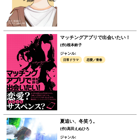
マッチングアプリで出会いたい！
(作)根本鈴子
ジャンル:
日常ドラマ
恋愛／青春
夏追い、冬笑う。
(作)高田えぬひろ
ジャンル: