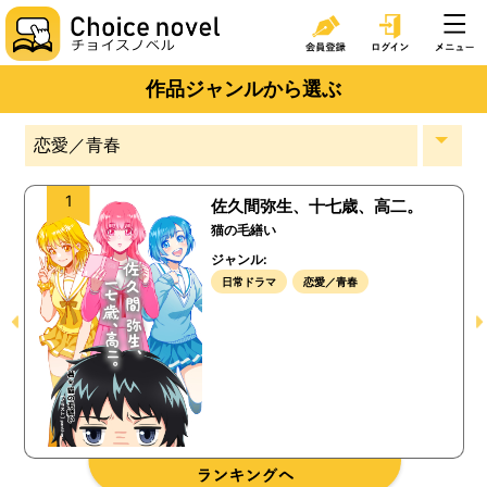
作品ジャンルから選ぶ
1
佐久間弥生、十七歳、高二。
猫の毛繕い
ジャンル:
日常ドラマ
恋愛／青春