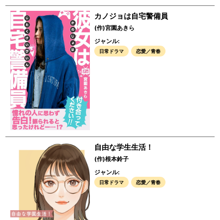
カノジョは自宅警備員
(作)宮園あきら
ジャンル:
日常ドラマ
恋愛／青春
自由な学生生活！
(作)根本鈴子
ジャンル:
日常ドラマ
恋愛／青春