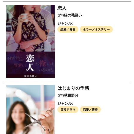
恋人
(作)猫の毛繕い
ジャンル:
恋愛／青春
ホラー／ミステリー
はじまりの予感
(作)秋風野分
ジャンル:
日常ドラマ
恋愛／青春