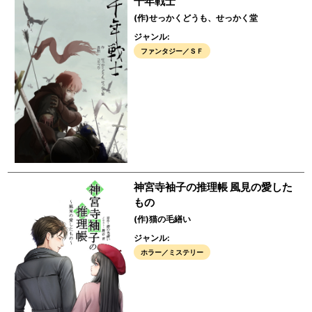
千年戦士
(作)せっかくどうも、せっかく堂
ジャンル:
ファンタジー／ＳＦ
神宮寺袖子の推理帳 風見の愛した
もの
(作)猫の毛繕い
ジャンル:
ホラー／ミステリー