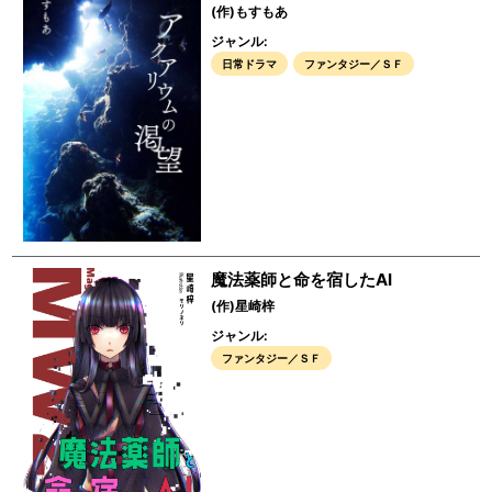
(作)もすもあ
ジャンル:
日常ドラマ
ファンタジー／ＳＦ
魔法薬師と命を宿したAI
(作)星崎梓
ジャンル:
ファンタジー／ＳＦ