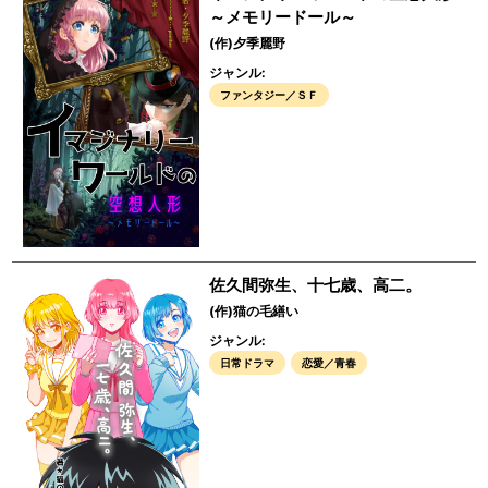
～メモリードール～
(作)夕季麗野
ジャンル:
ファンタジー／ＳＦ
佐久間弥生、十七歳、高二。
(作)猫の毛繕い
ジャンル:
日常ドラマ
恋愛／青春