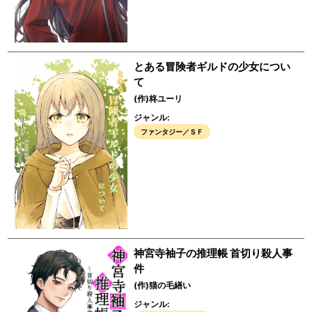
とある冒険者ギルドの少女につい
て
(作)柊ユーリ
ジャンル:
ファンタジー／ＳＦ
神宮寺袖子の推理帳 首切り殺人事
件
(作)猫の毛繕い
ジャンル: