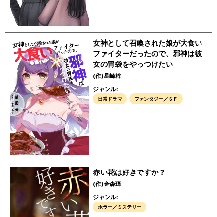
女神として召喚された娘が大食い
ファイターだったので、邪神は彼
女の胃袋をやっつけたい
(作)星崎梓
ジャンル:
日常ドラマ
ファンタジー／ＳＦ
赤い花は好きですか？
(作)金森璋
ジャンル:
ホラー／ミステリー