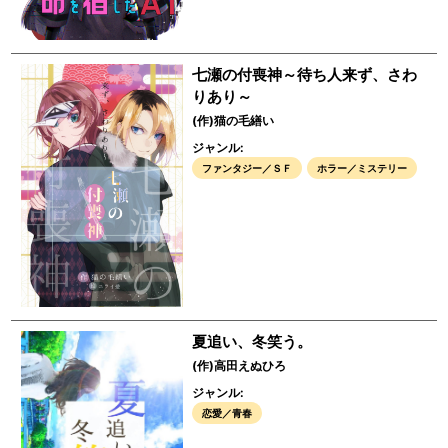
七瀬の付喪神～待ち人来ず、さわ
りあり～
(作)猫の毛繕い
ジャンル:
ファンタジー／ＳＦ
ホラー／ミステリー
夏追い、冬笑う。
(作)高田えぬひろ
ジャンル:
恋愛／青春