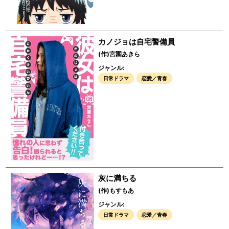
カノジョは自宅警備員
(作)宮園あきら
ジャンル:
日常ドラマ
恋愛／青春
灰に満ちる
(作)もすもあ
ジャンル:
日常ドラマ
恋愛／青春