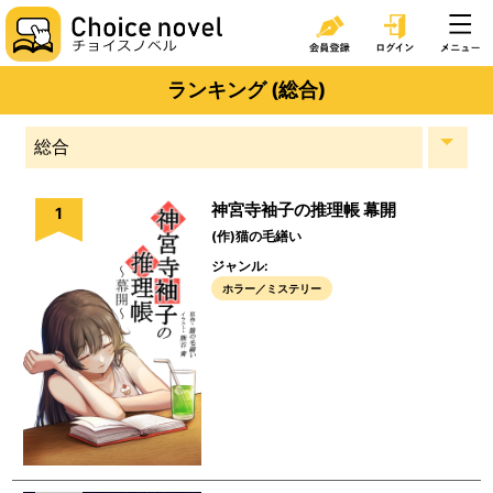
ランキング (総合)
神宮寺袖子の推理帳 幕開
1
(作)猫の毛繕い
ジャンル:
ホラー／ミステリー