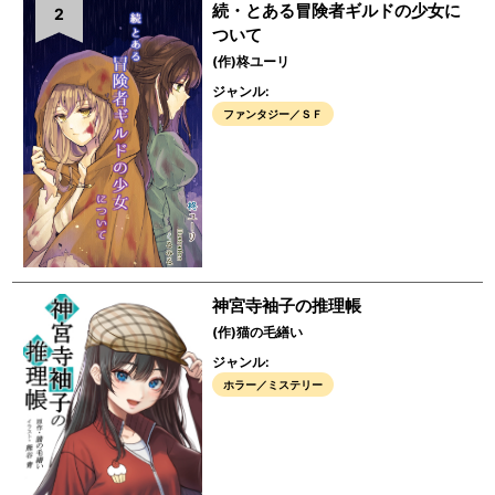
続・とある冒険者ギルドの少女に
2
ついて
(作)柊ユーリ
ジャンル:
ファンタジー／ＳＦ
神宮寺袖子の推理帳
(作)猫の毛繕い
ジャンル:
ホラー／ミステリー