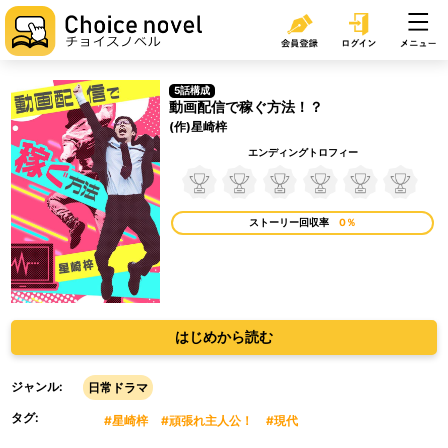
5話構成
動画配信で稼ぐ方法！？
(作)星崎梓
エンディングトロフィー
ストーリー回収率
0％
はじめから読む
ジャンル:
日常ドラマ
タグ:
#星崎梓
#頑張れ主人公！
#現代