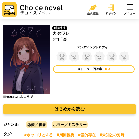
6話構成
カタワレ
(作)千梨
エンディングトロフィー
ストーリー回収率
0％
Illustrator: よころび
はじめから読む
ジャンル:
恋愛／青春
ホラー／ミステリー
タグ:
#ホッコリとする
#周回推奨
#霊的存在
#未知との対峙