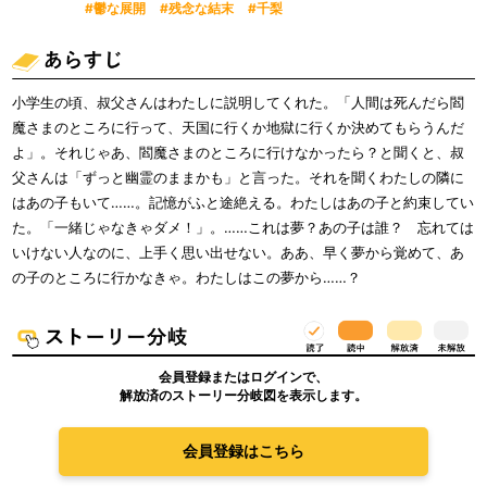
#鬱な展開
#残念な結末
#千梨
小学生の頃、叔父さんはわたしに説明してくれた。「人間は死んだら閻
魔さまのところに行って、天国に行くか地獄に行くか決めてもらうんだ
よ」。それじゃあ、閻魔さまのところに行けなかったら？と聞くと、叔
父さんは「ずっと幽霊のままかも」と言った。それを聞くわたしの隣に
はあの子もいて……。記憶がふと途絶える。わたしはあの子と約束してい
た。「一緒じゃなきゃダメ！」。……これは夢？あの子は誰？ 忘れては
いけない人なのに、上手く思い出せない。ああ、早く夢から覚めて、あ
の子のところに行かなきゃ。わたしはこの夢から……？
会員登録またはログインで、
解放済のストーリー分岐図を表示します。
会員登録はこちら