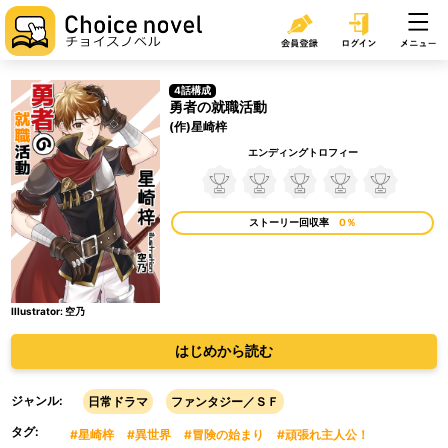
4話構成
勇者の就職活動
(作)星崎梓
エンディングトロフィー
ストーリー回収率
0％
Illustrator: 空乃
はじめから読む
ジャンル:
日常ドラマ
ファンタジー／ＳＦ
タグ:
#星崎梓
#異世界
#冒険の始まり
#頑張れ主人公！