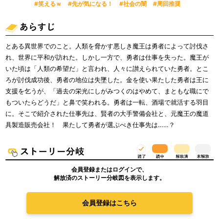
#笑えるｗ
#先が気になる！
#社会の闇
#周回推奨
とある異世界でのこと。人類を脅かす悪しき魔王は勇者によって討伐さ
れ、世界に平和が訪れた。しかし一方で、勇者は仕事を失った。魔王が
いた頃は「人類の希望だ」と言われ、人々に讃えられていた勇者。とこ
ろが討伐成功後、勇者の地位は失墜した。金を使い果たした勇者は王に
支援を乞うが、「過去の栄光にしがみつくのはやめて、まともな職にで
もついたらどうだ」と鼻で笑われる。勇者は一転、酒場で就活する羽目
に。そこで紹介された仕事先は、賢者の大手警備会社と、元魔王の魔道
具製造販売会社！ 果たして勇者が選ぶべき仕事先は……？
会員登録またはログインで、
解放済のストーリー分岐図を表示します。
会員登録はこちら