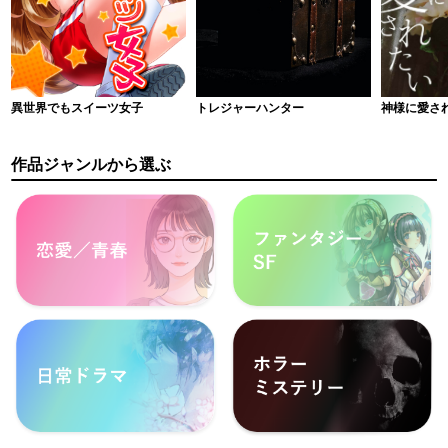
異世界でもスイーツ女子
神様に愛さ
トレジャーハンター
作品ジャンルから選ぶ