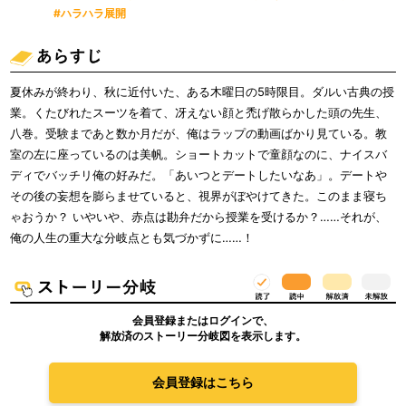
#ハラハラ展開
夏休みが終わり、秋に近付いた、ある木曜日の5時限目。ダルい古典の授
業。くたびれたスーツを着て、冴えない顔と禿げ散らかした頭の先生、
八巻。受験まであと数か月だが、俺はラップの動画ばかり見ている。教
室の左に座っているのは美帆。ショートカットで童顔なのに、ナイスバ
ディでバッチリ俺の好みだ。「あいつとデートしたいなあ」。デートや
その後の妄想を膨らませていると、視界がぼやけてきた。このまま寝ち
ゃおうか？ いやいや、赤点は勘弁だから授業を受けるか？……それが、
俺の人生の重大な分岐点とも気づかずに……！
会員登録またはログインで、
解放済のストーリー分岐図を表示します。
会員登録はこちら