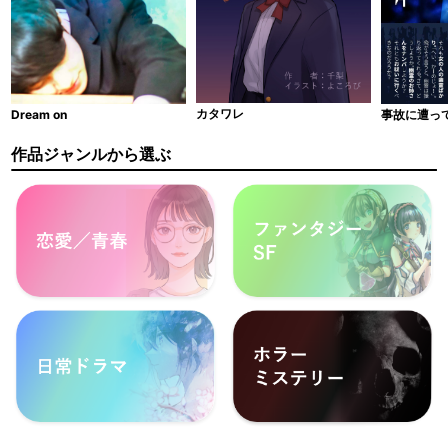
カタワレ
Dream on
事故に遭っ
作品ジャンルから選ぶ