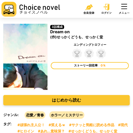
3話構成
Dream on
(作)せっかくどうも、せっかく堂
エンディングトロフィー
ストーリー回収率
0％
はじめから読む
ジャンル:
恋愛／青春
ホラー／ミステリー
タグ:
#頑張れ主人公！
#笑えるｗ
#サクッと気軽に読める作品
#現代
#ヒロイン
#あれ…意味深？
#せっかくどうも、せっかく堂