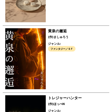
黄泉の邂逅
(作)ましゅろう
ジャンル:
ファンタジー／ＳＦ
トレジャーハンター
(作)ほっぺN
ジャンル: