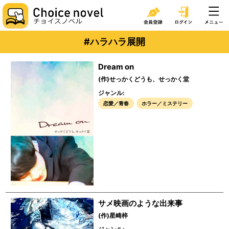
#ハラハラ展開
Dream on
(作)せっかくどうも、せっかく堂
ジャンル:
恋愛／青春
ホラー／ミステリー
サメ映画のような出来事
(作)星崎梓