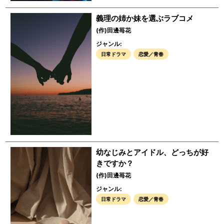
義理の姉か妹を選ぶラブコメ
(作)田邊苺花
ジャンル:
日常ドラマ
恋愛／青春
幼なじみとアイドル、どっちが好
きですか？
(作)田邊苺花
ジャンル:
日常ドラマ
恋愛／青春