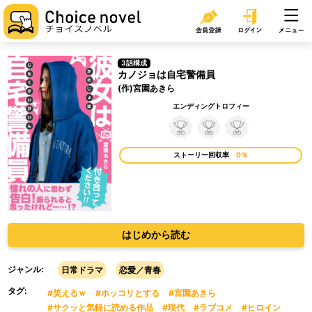
3話構成
カノジョは自宅警備員
(作)宮園あきら
エンディングトロフィー
ストーリー回収率
0％
はじめから読む
ジャンル:
日常ドラマ
恋愛／青春
タグ:
#笑えるｗ
#ホッコリとする
#宮園あきら
#サクッと気軽に読める作品
#現代
#ラブコメ
#ヒロイン