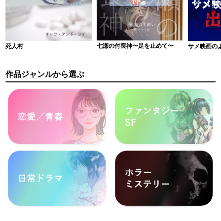
七瀬の付喪神〜足を止めて〜
サメ映画の
死人村
作品ジャンルから選ぶ