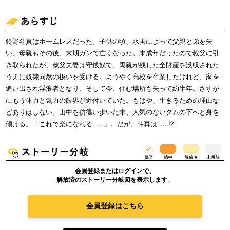
鈴野斗真はホームレスだった。子供の頃、水害によって父親と弟を失
い、母親もその後、末期ガンで亡くなった。未成年だったので叔父に引
き取られたが、叔父夫妻は守銭奴で、両親が残した全財産を没収された
うえに奴隷同然の扱いを受ける。ようやく高校を卒業したけれど、家を
追い出され浮浪者となり、そして今、住む場所も失って約半年。さすが
にもう体力と気力の限界が近付いていた。もはや、生きるための理由な
どありはしない。山中を彷徨い歩いた末、人気のないダムの下へと身を
傾ける。「これで楽になれる……」。だが、斗真は……!?
会員登録またはログインで、
解放済のストーリー分岐図を表示します。
会員登録はこちら