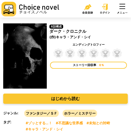
6話構成
ダーク・クロニクル
(作)キャラ・アンド・シイ
エンディングトロフィー
ストーリー回収率
0％
はじめから読む
ジャンル:
ファンタジー／ＳＦ
ホラー／ミステリー
タグ:
#ゾッとする…！
#不思議な世界感
#未知との対峙
#キャラ・アンド・シイ