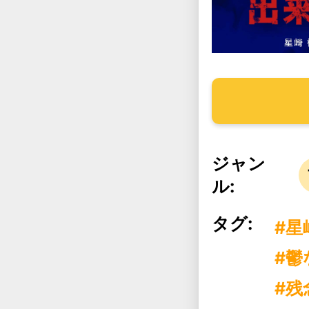
ジャン
ル:
タグ:
#星
#鬱
#残