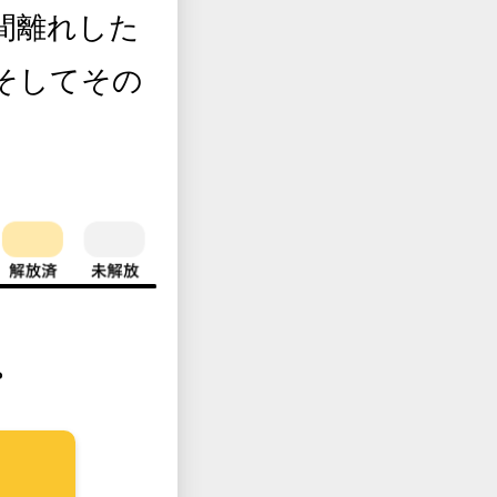
間離れした
そしてその
。