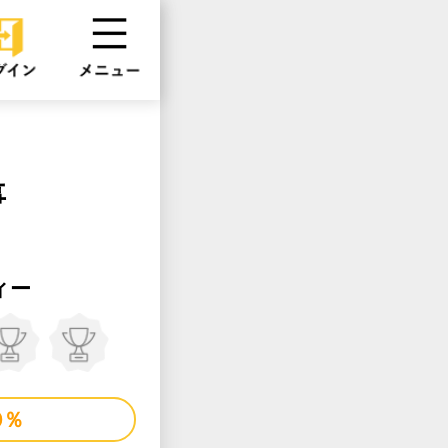
事
ィー
0％