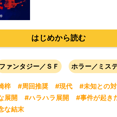
はじめから読む
ファンタジー／ＳＦ
ホラー／ミス
崎梓
#周回推奨
#現代
#未知との対
な展開
#ハラハラ展開
#事件が起き
念な結末