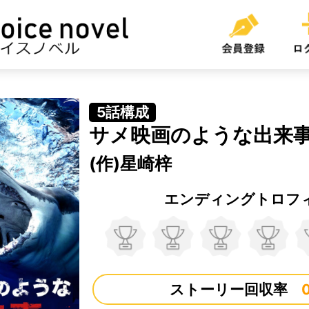
5話構成
サメ映画のような出来
(作)星崎梓
エンディングトロフ
ストーリー回収率