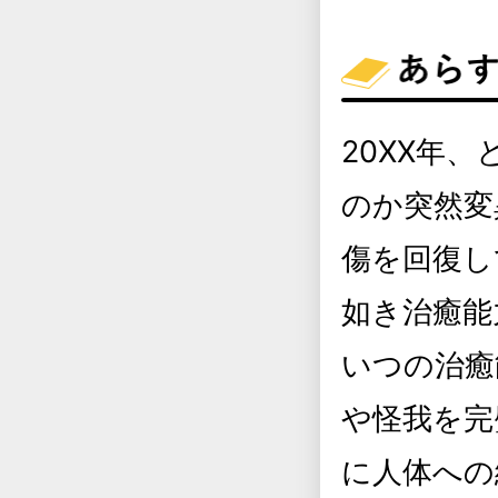
20XX年
のか突然変
傷を回復し
如き治癒能
いつの治癒
や怪我を完
に人体への