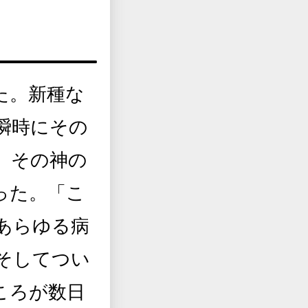
た。新種な
瞬時にその
、その神の
った。「こ
あらゆる病
そしてつい
ころが数日