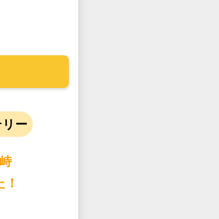
テリー
峙
た！