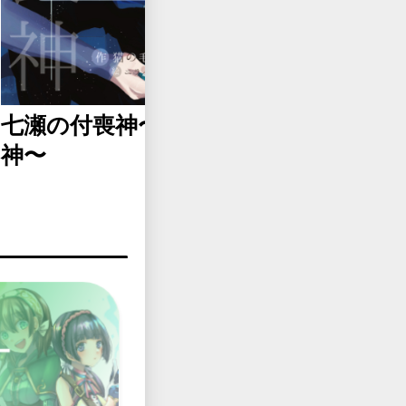
小さな小さ
七瀬の付喪神〜人と付喪
うか
神〜